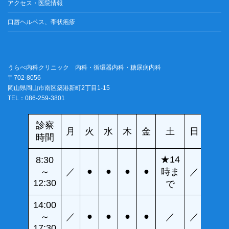
アクセス・医院情報
口唇ヘルペス、帯状疱疹
うらべ内科クリニック 内科・循環器内科・糖尿病内科
〒702-8056
岡山県岡山市南区築港新町2丁目1-15
TEL：086-259-3801
診察
月
火
水
木
金
土
日
時間
★14
8:30
●
●
●
●
～
／
時ま
／
12:30
で
14:00
●
●
●
●
～
／
／
／
17:30