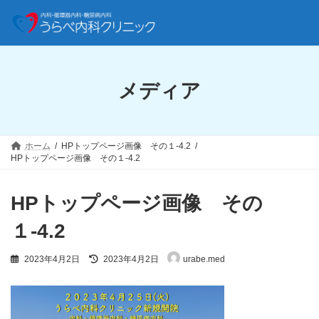
コ
ナ
ン
ビ
テ
ゲ
メディア
ン
ー
ツ
シ
へ
ョ
ス
ン
キ
に
ホーム
HPトップページ画像 その１-4.2
ッ
移
HPトップページ画像 その１-4.2
プ
動
HPトップページ画像 その
１-4.2
最
2023年4月2日
2023年4月2日
urabe.med
終
更
新
日
時