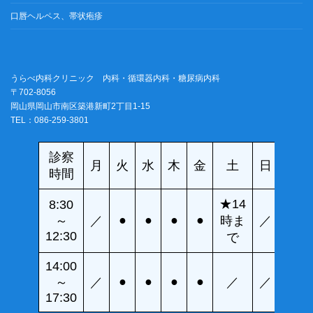
口唇ヘルペス、帯状疱疹
うらべ内科クリニック 内科・循環器内科・糖尿病内科
〒702-8056
岡山県岡山市南区築港新町2丁目1-15
TEL：086-259-3801
診察
月
火
水
木
金
土
日
時間
★14
8:30
●
●
●
●
～
／
時ま
／
12:30
で
14:00
●
●
●
●
～
／
／
／
17:30