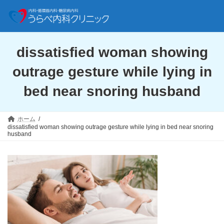
コ
ナ
ン
ビ
dissatisfied woman showing
テ
ゲ
ン
ー
outrage gesture while lying in
ツ
シ
へ
ョ
bed near snoring husband
ス
ン
キ
に
ッ
移
プ
動
ホーム
dissatisfied woman showing outrage gesture while lying in bed near snoring
husband