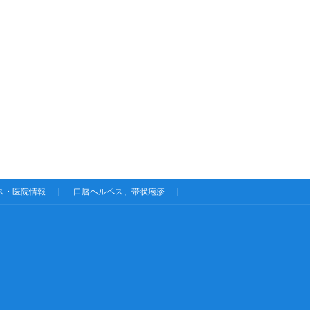
ス・医院情報
口唇ヘルペス、帯状疱疹