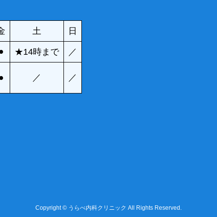
金
土
日
●
★14時まで
／
●
／
／
Copyright © うらべ内科クリニック All Rights Reserved.