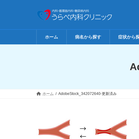
コ
ナ
ン
ビ
テ
ゲ
ン
ー
ツ
シ
へ
ョ
ホーム
病名から探す
症状から
ス
ン
キ
に
ッ
移
プ
動
A
ホーム
AdobeStock_342072640-更新済み