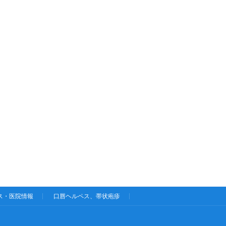
ス・医院情報
口唇ヘルペス、帯状疱疹