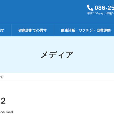
086-2
午前8:30から、午後1
探す
健康診断での異常
健康診断・ワクチン・自費診療
メディア
の２
２
abe.med