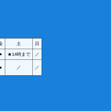
金
土
日
●
★14時まで
／
●
／
／