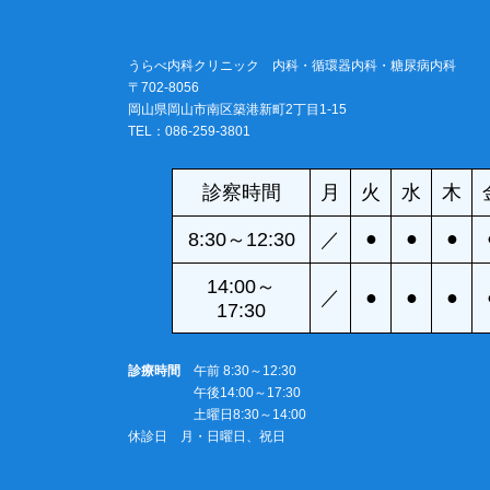
うらべ内科クリニック 内科・循環器内科・糖尿病内科
〒702-8056
岡山県岡山市南区築港新町2丁目1-15
TEL：086-259-3801
診察時間
月
火
水
木
●
●
●
8:30～12:30
／
14:00～
／
●
●
●
17:30
診療時間
午前 8:30～12:30
午後14:00～17:30
土曜日8:30～14:00
休診日 月・日曜日、祝日