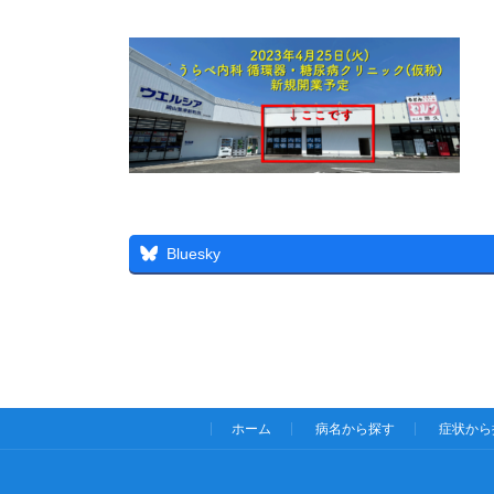
終
更
新
日
時
:
Bluesky
ホーム
病名から探す
症状から