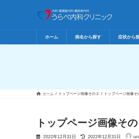
コ
ナ
ン
ビ
テ
ゲ
ン
ー
ツ
シ
へ
ョ
ホーム
病名から探す
症状から
ス
ン
キ
に
ッ
移
プ
動
ホーム
トップページ画像その２
トップページ画像そ
トップページ画像その
最
2022年12月31日
2022年12月31日
ur